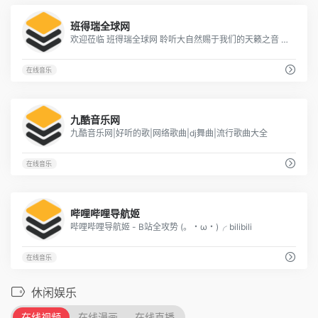
3
班得瑞全球网
欢迎莅临 班得瑞全球网 聆听大自然赐于我们的天籁之音 Bandari.Net -
在线音乐
3
九酷音乐网
九酷音乐网|好听的歌|网络歌曲|dj舞曲|流行歌曲大全
在线音乐
6
哔哩哔哩导航姬
哔哩哔哩导航姬 - B站全攻势 (。・ω・)╭ bilibili
在线音乐
休闲娱乐
在线视频
在线漫画
在线直播