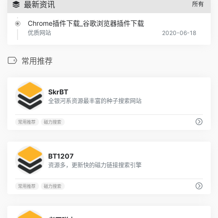
最新资讯
所有
Chrome插件下载_谷歌浏览器插件下载
优质网站
2020-06-18
在线漫画网站汇总
优质网站
2020-05-04
常用推荐
TED演讲视频资源汇总
优质网站
2020-05-02
2733
SkrBT
各大科技公司论文汇总
全银河系资源最丰富的种子搜索网站
优质网站
2020-05-02
常用推荐
磁力搜索
404导航使用指南
优质网站
2020-04-17
3417
免费在线视频网站汇总
BT1207
优质网站
2020-04-12
资源多，更新快的磁力链接搜索引擎
RemoveBG 一个免费的在线图片背景消除网站
优质网站
2020-03-02
常用推荐
磁力搜索
《消失的爱人》婊子配狗天长地久的故事
电影推荐
2020-02-26
1229