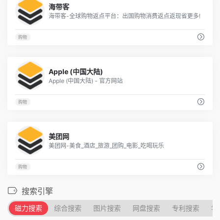
海带客
海带客-全球购物返点平台：出国购物消费返点返现省更多!
购物
7
Apple (中国大陆)
Apple (中国大陆) - 官方网站
购物
6
美团网
美团网-美食_酒店_旅游_团购_电影_吃喝玩乐
购物
搜索引擎
磁力搜索
综合搜索
图片搜索
网盘搜索
专利搜索
学