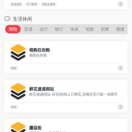
在线课堂
学习教育
网易云课堂
生活休闲
购物
菜谱
出行
银行
快递
地图
招聘
健康
10
萌购任你购
萌购任你购
购物
10
鲜花速递网站
鲜花速递网站-好花网!网上订鲜花,百株好花只取一朵精华
购物
5
蘑菇街