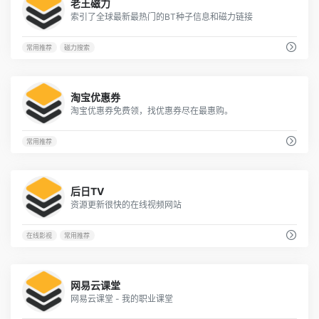
老王磁力
《黑暗面》每个人都有黑暗面，千万不要去考验
索引了全球最新最热门的BT种子信息和磁力链接
电影推荐
2020-02-26
《暴裂无声》细思恐极的国产悬疑佳作
常用推荐
磁力搜索
中国大陆
2020-02-22
103
淘宝优惠券
淘宝优惠券免费领，找优惠券尽在最惠购。
常用推荐
142
后日TV
资源更新很快的在线视频网站
在线影视
常用推荐
63
网易云课堂
网易云课堂 - 我的职业课堂